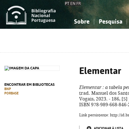
PT
EN
FR
Sobre
Pesquisa
Sobre a Bibliografia Nacional
Simples
Conhecimento, Informação...
Conhecimento, Informação...
Combinada
A
Ciências sociais...
Ciências sociais...
Arte, desporto...
Arte, desporto...
Elementar
ENCONTRAR EM BIBLIOTECAS
Elementar
: a tabela pe
BNP
trad. Manuel dos Santo
PORBASE
Vogais, 2023. - 186, [5] 
ISBN 978-989-668-846-
Link persistente: http://id
ADICIONAR À LISTA