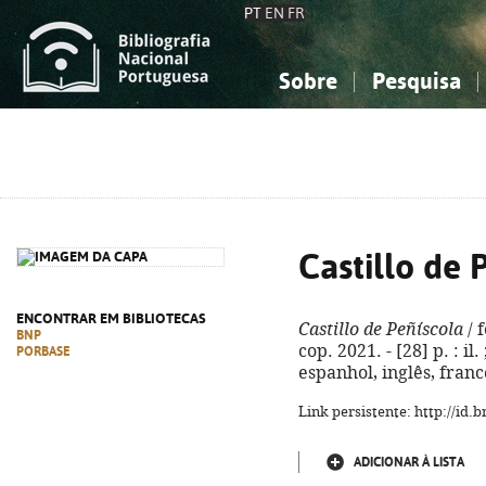
PT
EN
FR
Sobre
Pesquisa
Sobre a Bibliografia Nacional
Simples
Conhecimento, Informação...
Conhecimento, Informação...
Combinada
A
Ciências sociais...
Ciências sociais...
Arte, desporto...
Arte, desporto...
Castillo de 
ENCONTRAR EM BIBLIOTECAS
Castillo de Peñíscola
/ f
BNP
cop. 2021. - [28] p. : i
PORBASE
espanhol, inglês, franc
Link persistente: http://id
ADICIONAR À LISTA