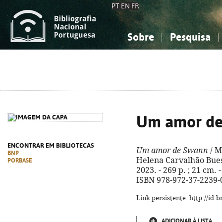
PT
EN
FR
Sobre
Pesquisa
Sobre a Bibliografia Nacional
Simples
Conhecimento, Informação...
Conhecimento, Informação...
Combinada
A
Ciências sociais...
Ciências sociais...
Arte, desporto...
Arte, desporto...
Um amor de
ENCONTRAR EM BIBLIOTECAS
Um amor de Swann
/ M
BNP
Helena Carvalhão Buescu
PORBASE
2023. - 269 p. ; 21 cm.
ISBN 978-972-37-2239-
Link persistente: http://id
ADICIONAR À LISTA