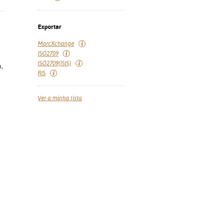
Exportar
MarcXchange
ISO2709
ISO2709(ISIS)
a,
RIS
Ver a minha lista