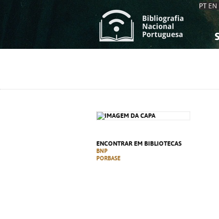
PT
EN
S
S
C
C
C
C
A
A
ENCONTRAR EM BIBLIOTECAS
BNP
PORBASE