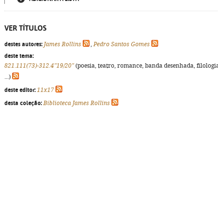
VER TÍTULOS
destes autores:
James Rollins
,
Pedro Santos Gomes
deste tema:
821.111(73)-312.4"19/20"
(poesia, teatro, romance, banda desenhada, filologi
...)
deste editor:
11x17
desta coleção:
Biblioteca James Rollins