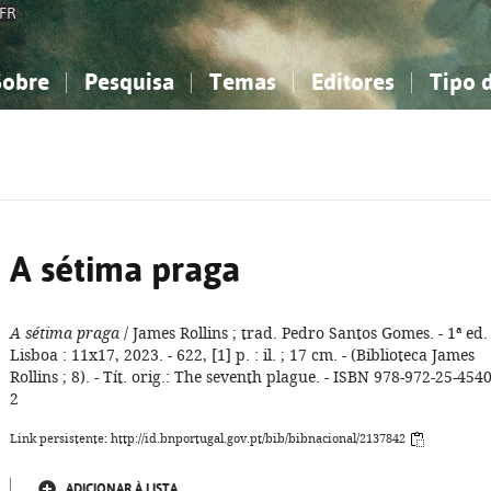
FR
Sobre
Pesquisa
Temas
Editores
Tipo 
obre a Bibliografia Nacional
imples
onhecimento, Informação...
onhecimento, Informação...
Combinada
A minha lista
Como utilizar
Filosofia, psicologia...
Filosofia, psicologia...
Perguntas frequente
iências sociais...
iências sociais...
Ciências exatas e naturais...
Ciências exatas e naturais...
rte, desporto...
rte, desporto...
Literatura, linguística...
Literatura, linguística...
A sétima praga
A sétima praga
/ James Rollins ; trad. Pedro Santos Gomes. - 1ª ed. 
Lisboa : 11x17, 2023. - 622, [1] p. : il. ; 17 cm. - (Biblioteca James
Rollins ; 8). - Tít. orig.: The seventh plague. - ISBN 978-972-25-4540
2
Link persistente: http://id.bnportugal.gov.pt/bib/bibnacional/2137842
ADICIONAR À LISTA