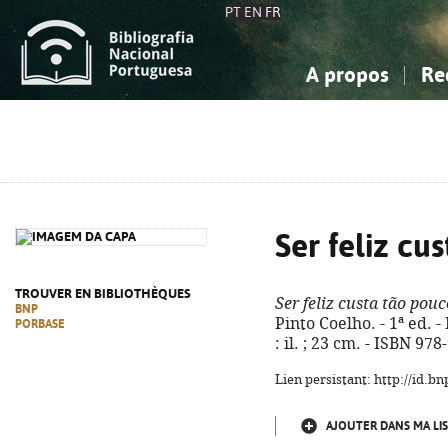
PT
EN
FR
A propos
Re
La Bibliographie Nationale
Simple
Connaissance, Information...
Connaissance, Information...
Avancée
Mes 
Sciences sociales...
Sciences sociales...
Arts, sport...
Arts, sport...
Ser feliz cu
TROUVER EN BIBLIOTHÈQUES
Ser feliz custa tão pouc
BNP
Pinto Coelho. - 1ª ed. -
PORBASE
: il. ; 23 cm. - ISBN 97
Lien persistant: http://id.
AJOUTER DANS MA LIS