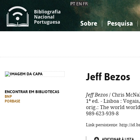
PT
EN
FR
Sobre
Pesquisa
Sobre a Bibliografia Nacional
Simples
Conhecimento, Informação...
Conhecimento, Informação...
Combinada
A
Ciências sociais...
Ciências sociais...
Arte, desporto...
Arte, desporto...
Jeff Bezos
ENCONTRAR EM BIBLIOTECAS
Jeff Bezos
/ Chris McNab
BNP
1ª ed. - Lisboa : Vogais, 
PORBASE
orig.: The world worl
989-623-939-8
Link persistente: http://id
ADICIONAR À LISTA