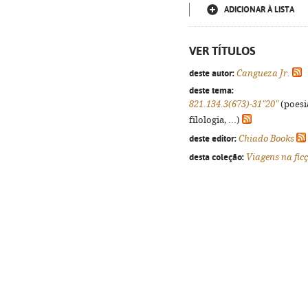
ADICIONAR À LISTA
VER TÍTULOS
deste autor:
Cangueza Jr.
deste tema:
821.134.3(673)-31"20"
(poesi
filologia, ...)
deste editor:
Chiado Books
desta coleção:
Viagens na fic