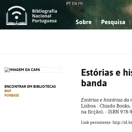
PT
EN
FR
Sobre
Pesquisa
Sobre a Bibliografia Nacional
Simples
Conhecimento, Informação...
Conhecimento, Informação...
Combinada
A
Ciências sociais...
Ciências sociais...
Arte, desporto...
Arte, desporto...
Estórias e h
banda
ENCONTRAR EM BIBLIOTECAS
BNP
PORBASE
Estórias e histórias da
Lisboa : Chiado Books, 2
na ficção). - ISBN 978-
Link persistente: http://id