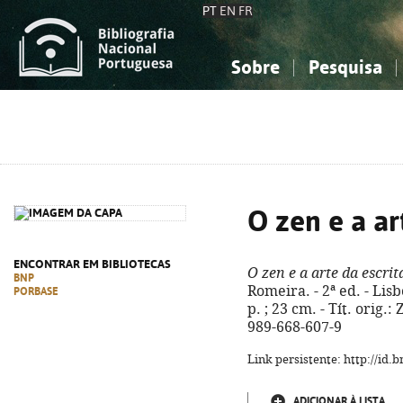
PT
EN
FR
Sobre
Pesquisa
Sobre a Bibliografia Nacional
Simples
Conhecimento, Informação...
Conhecimento, Informação...
Combinada
A
Ciências sociais...
Ciências sociais...
Arte, desporto...
Arte, desporto...
O zen e a ar
ENCONTRAR EM BIBLIOTECAS
O zen e a arte da escrit
BNP
Romeira. - 2ª ed. - Lisb
PORBASE
p. ; 23 cm. - Tít. orig.:
989-668-607-9
Link persistente: http://id
ADICIONAR À LISTA