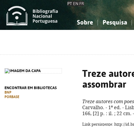
PT
EN
FR
Sobre
Pesquisa
Sobre a Bibliografia Nacional
Simples
Conhecimento, Informação...
Conhecimento, Informação...
Combinada
A
Ciências sociais...
Ciências sociais...
Arte, desporto...
Arte, desporto...
Treze autor
assombrar
ENCONTRAR EM BIBLIOTECAS
BNP
PORBASE
Treze autores com poes
Carvalho. - 1ª ed. - Lis
166, [2] p. : il. ; 22 c
Link persistente: http://id