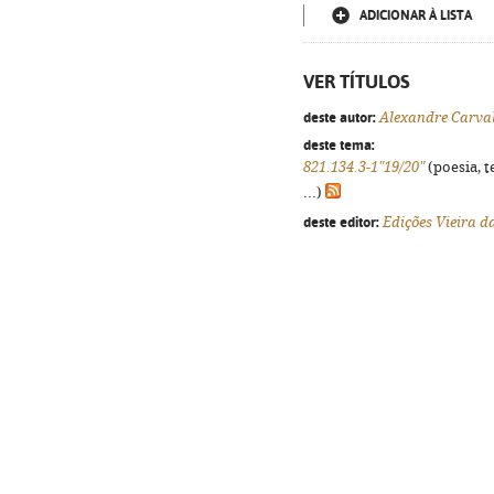
ADICIONAR À LISTA
VER TÍTULOS
deste autor:
Alexandre Carva
deste tema:
821.134.3-1"19/20"
(poesia, t
...)
deste editor:
Edições Vieira d