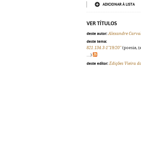
ADICIONAR À LISTA
VER TÍTULOS
deste autor:
Alexandre Carva
deste tema:
821.134.3-1"19/20"
(poesia, t
...)
deste editor:
Edições Vieira d