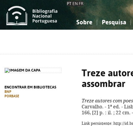
PT
EN
FR
Sobre
Pesquisa
Sobre a Bibliografia Nacional
Simples
Conhecimento, Informação...
Conhecimento, Informação...
Combinada
A
Ciências sociais...
Ciências sociais...
Arte, desporto...
Arte, desporto...
Treze autor
assombrar
ENCONTRAR EM BIBLIOTECAS
BNP
PORBASE
Treze autores com poes
Carvalho. - 1ª ed. - Lis
166, [2] p. : il. ; 22 c
Link persistente: http://id