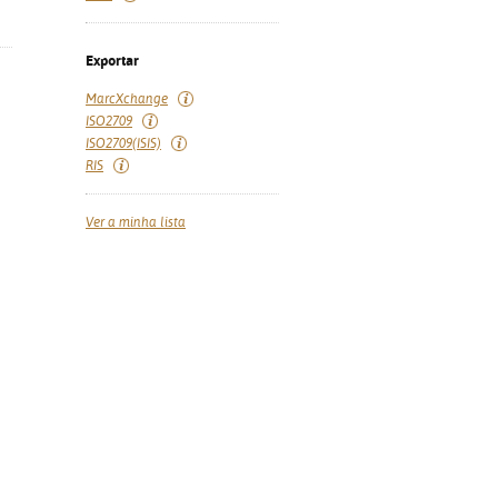
Exportar
MarcXchange
ISO2709
ISO2709(ISIS)
RIS
Ver a minha lista