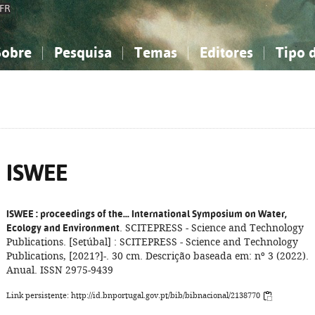
FR
Sobre
Pesquisa
Temas
Editores
Tipo 
obre a Bibliografia Nacional
imples
onhecimento, Informação...
onhecimento, Informação...
Combinada
A minha lista
Como utilizar
Filosofia, psicologia...
Filosofia, psicologia...
Perguntas frequente
iências sociais...
iências sociais...
Ciências exatas e naturais...
Ciências exatas e naturais...
rte, desporto...
rte, desporto...
Literatura, linguística...
Literatura, linguística...
ISWEE
ISWEE
: proceedings of the... International Symposium on Water,
Ecology and Environment
. SCITEPRESS - Science and Technology
Publications. [Setúbal] : SCITEPRESS - Science and Technology
Publications, [2021?]-. 30 cm. Descrição baseada em: nº 3 (2022).
Anual. ISSN 2975-9439
Link persistente: http://id.bnportugal.gov.pt/bib/bibnacional/2138770