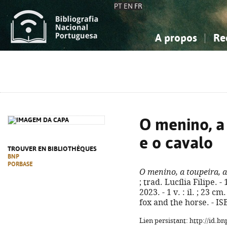
PT
EN
FR
A propos
Re
La Bibliographie Nationale
Simple
Connaissance, Information...
Connaissance, Information...
Avancée
Mes 
Sciences sociales...
Sciences sociales...
Arts, sport...
Arts, sport...
O menino, a 
e o cavalo
TROUVER EN BIBLIOTHÈQUES
BNP
PORBASE
O menino, a toupeira, a
; trad. Lucília Filipe. 
2023. - 1 v. : il. ; 23 c
fox and the horse. - I
Lien persistant: http://id.