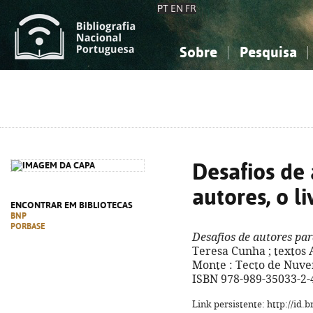
PT
EN
FR
Sobre
Pesquisa
Sobre a Bibliografia Nacional
Simples
Conhecimento, Informação...
Conhecimento, Informação...
Combinada
A
Ciências sociais...
Ciências sociais...
Arte, desporto...
Arte, desporto...
Desafios de
autores, o li
ENCONTRAR EM BIBLIOTECAS
BNP
PORBASE
Desafios de autores par
Teresa Cunha ; textos A
Monte : Tecto de Nuvens,
ISBN 978-989-35033-2-
Link persistente: http://id