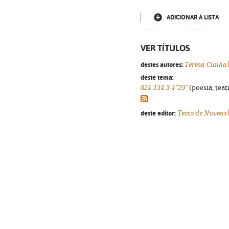
ADICIONAR À LISTA
VER TÍTULOS
destes autores:
Teresa Cunha
deste tema:
821.134.3-1"20"
(poesia, teat
deste editor:
Tecto de Nuvens