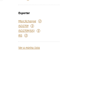
Exportar
MarcXchange
ISO2709
ISO2709(ISIS)
RIS
Ver a minha lista