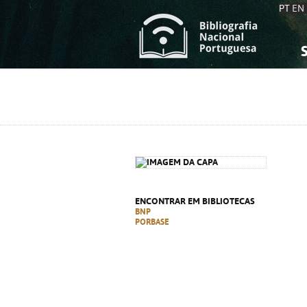
PT
EN
S
S
C
C
C
C
A
A
ENCONTRAR EM BIBLIOTECAS
BNP
PORBASE