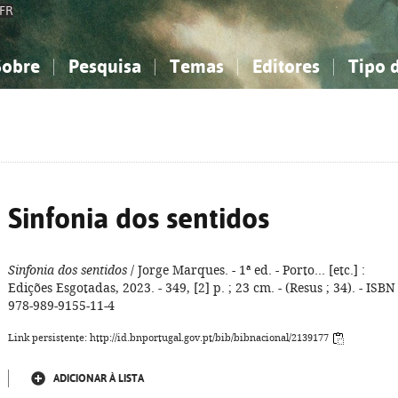
FR
Sobre
Pesquisa
Temas
Editores
Tipo 
obre a Bibliografia Nacional
imples
onhecimento, Informação...
onhecimento, Informação...
Combinada
A minha lista
Como utilizar
Filosofia, psicologia...
Filosofia, psicologia...
Perguntas frequente
iências sociais...
iências sociais...
Ciências exatas e naturais...
Ciências exatas e naturais...
rte, desporto...
rte, desporto...
Literatura, linguística...
Literatura, linguística...
Sinfonia dos sentidos
Sinfonia dos sentidos
/ Jorge Marques. - 1ª ed. - Porto... [etc.] :
Edições Esgotadas, 2023. - 349, [2] p. ; 23 cm. - (Resus ; 34). - ISBN
978-989-9155-11-4
Link persistente: http://id.bnportugal.gov.pt/bib/bibnacional/2139177
ADICIONAR À LISTA