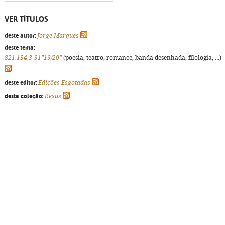
VER TÍTULOS
deste autor:
Jorge Marques
deste tema:
821.134.3-31"19/20"
(poesia, teatro, romance, banda desenhada, filologia, ...)
deste editor:
Edições Esgotadas
desta coleção:
Resus