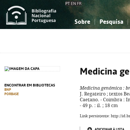
PT
EN
FR
Sobre
Pesquisa
Sobre a Bibliografia Nacional
Simples
Conhecimento, Informação...
Conhecimento, Informação...
Combinada
A
Ciências sociais...
Ciências sociais...
Arte, desporto...
Arte, desporto...
Medicina g
ENCONTRAR EM BIBLIOTECAS
Medicina genómica
: b
BNP
J. Regateiro ; textos Bea
PORBASE
Caetano. - Coimbra : I
- 49 p. : il. ; 18 cm
Link persistente: http://id
ADICIONAR À LISTA