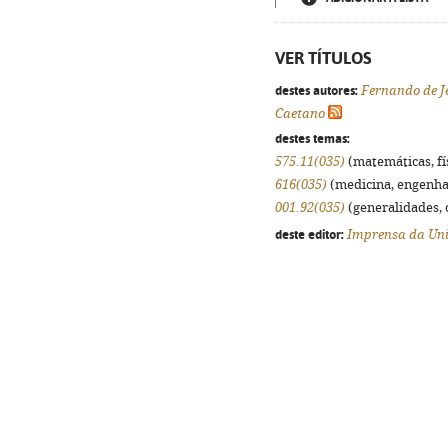
VER TÍTULOS
destes autores:
Fernando de J
Caetano
destes temas:
575.11(035)
(matemáticas, fís
616(035)
(medicina, engenhari
001.92(035)
(generalidades, o
deste editor:
Imprensa da Uni