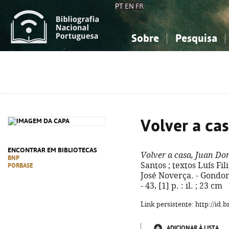
PT
EN
FR
Sobre
Pesquisa
Sobre a Bibliografia Nacional
Simples
Conhecimento, Informação...
Conhecimento, Informação...
Combinada
A
Ciências sociais...
Ciências sociais...
Arte, desporto...
Arte, desporto...
Volver a ca
ENCONTRAR EM BIBLIOTECAS
Volver a casa, Juan D
BNP
Santos ; textos Luís Fil
PORBASE
José Noverça. - Gondo
- 43, [1] p. : il. ; 23 cm
Link persistente: http://id
ADICIONAR À LISTA