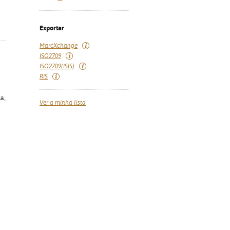
Exportar
MarcXchange
ISO2709
ISO2709(ISIS)
RIS
a,
Ver a minha lista