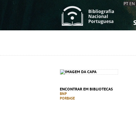
PT
EN
S
S
C
C
C
C
A
A
ENCONTRAR EM BIBLIOTECAS
BNP
PORBASE