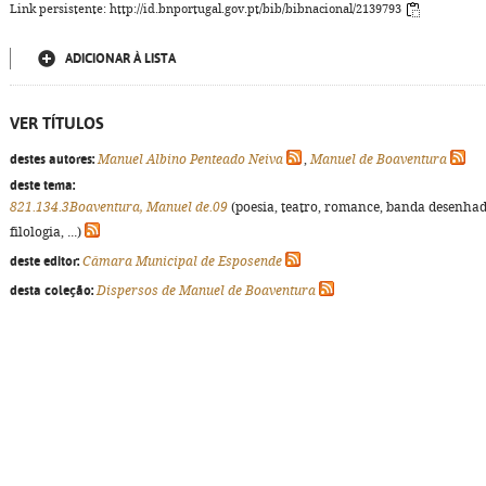
Link persistente: http://id.bnportugal.gov.pt/bib/bibnacional/2139793
ADICIONAR À LISTA
VER TÍTULOS
destes autores:
Manuel Albino Penteado Neiva
,
Manuel de Boaventura
deste tema:
821.134.3Boaventura, Manuel de.09
(poesia, teatro, romance, banda desenhad
filologia, ...)
deste editor:
Câmara Municipal de Esposende
desta coleção:
Dispersos de Manuel de Boaventura