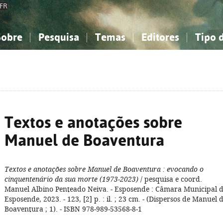
FR
Sobre
Pesquisa
Temas
Editores
Tipo 
obre a Bibliografia Nacional
imples
onhecimento, Informação...
onhecimento, Informação...
Combinada
A minha lista
Como utilizar
Filosofia, psicologia...
Filosofia, psicologia...
Perguntas frequente
iências sociais...
iências sociais...
Ciências exatas e naturais...
Ciências exatas e naturais...
rte, desporto...
rte, desporto...
Literatura, linguística...
Literatura, linguística...
Textos e anotações sobre
Manuel de Boaventura
Textos e anotações sobre Manuel de Boaventura
: evocando o
cinquentenário da sua morte (1973-2023)
/ pesquisa e coord.
Manuel Albino Penteado Neiva. - Esposende : Câmara Municipal 
Esposende, 2023. - 123, [2] p. : il. ; 23 cm. - (Dispersos de Manuel 
Boaventura ; 1). - ISBN 978-989-53568-8-1