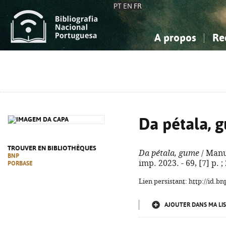
PT
EN
FR
A propos
Re
La Bibliographie Nationale
Simple
Connaissance, Information...
Connaissance, Information...
Avancée
Mes 
Sciences sociales...
Sciences sociales...
Arts, sport...
Arts, sport...
Da pétala, 
TROUVER EN BIBLIOTHÈQUES
Da pétala, gume
/ Manue
BNP
imp. 2023. - 69, [7] p. 
PORBASE
Lien persistant: http://id.
AJOUTER DANS MA LIS