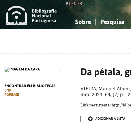
PT
EN
FR
Sobre
Pesquisa
Sobre a Bibliografia Nacional
Simples
Conhecimento, Informação...
Conhecimento, Informação...
Combinada
A
Ciências sociais...
Ciências sociais...
Arte, desporto...
Arte, desporto...
Da pétala, 
ENCONTRAR EM BIBLIOTECAS
VIEIRA, Manuel Albert
BNP
imp. 2023. 69, [7] p. ; 
PORBASE
Link persistente: http://id
ADICIONAR À LISTA