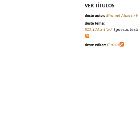
VER TÍTULOS
deste autor:
Manuel Alberto V
deste tema:
821.134.3-1"20"
(poesia, teat
deste editor:
Cutelo