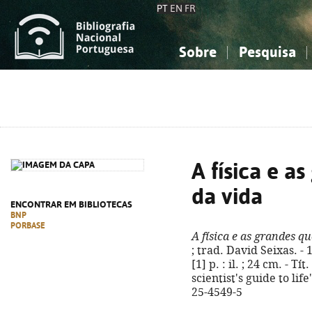
PT
EN
FR
Sobre
Pesquisa
Sobre a Bibliografia Nacional
Simples
Conhecimento, Informação...
Conhecimento, Informação...
Combinada
A
Ciências sociais...
Ciências sociais...
Arte, desporto...
Arte, desporto...
A física e a
da vida
ENCONTRAR EM BIBLIOTECAS
BNP
PORBASE
A física e as grandes q
; trad. David Seixas. - 
[1] p. : il. ; 24 cm. - Tí
scientist's guide to lif
25-4549-5