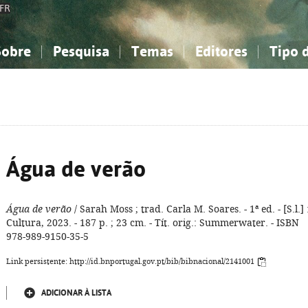
FR
Sobre
Pesquisa
Temas
Editores
Tipo 
obre a Bibliografia Nacional
imples
onhecimento, Informação...
onhecimento, Informação...
Combinada
A minha lista
Como utilizar
Filosofia, psicologia...
Filosofia, psicologia...
Perguntas frequente
iências sociais...
iências sociais...
Ciências exatas e naturais...
Ciências exatas e naturais...
rte, desporto...
rte, desporto...
Literatura, linguística...
Literatura, linguística...
Água de verão
Água de verão
/ Sarah Moss ; trad. Carla M. Soares. - 1ª ed. - [S.l.] 
Cultura, 2023. - 187 p. ; 23 cm. - Tít. orig.: Summerwater. - ISBN
978-989-9150-35-5
Link persistente: http://id.bnportugal.gov.pt/bib/bibnacional/2141001
ADICIONAR À LISTA