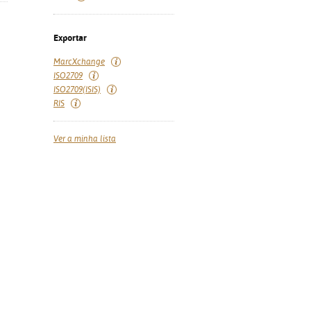
Exportar
MarcXchange
ISO2709
ISO2709(ISIS)
RIS
Ver a minha lista