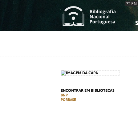
PT
EN
S
S
C
C
C
C
A
A
ENCONTRAR EM BIBLIOTECAS
BNP
PORBASE