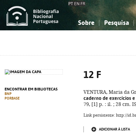
PT
EN
FR
Sobre
Pesquisa
Sobre a Bibliografia Nacional
Simples
Conhecimento, Informação...
Conhecimento, Informação...
Combinada
A
Ciências sociais...
Ciências sociais...
Arte, desporto...
Arte, desporto...
12 F
ENCONTRAR EM BIBLIOTECAS
VENTURA, Maria da Gr
BNP
caderno de exercícios 
PORBASE
79, [1] p. : il. ; 28 cm
Link persistente: http://id
ADICIONAR À LISTA