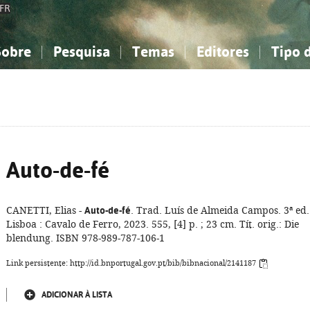
FR
Sobre
Pesquisa
Temas
Editores
Tipo 
obre a Bibliografia Nacional
imples
onhecimento, Informação...
onhecimento, Informação...
Combinada
A minha lista
Como utilizar
Filosofia, psicologia...
Filosofia, psicologia...
Perguntas frequente
iências sociais...
iências sociais...
Ciências exatas e naturais...
Ciências exatas e naturais...
rte, desporto...
rte, desporto...
Literatura, linguística...
Literatura, linguística...
Auto-de-fé
CANETTI, Elias -
Auto-de-fé
. Trad. Luís de Almeida Campos. 3ª ed.
Lisboa : Cavalo de Ferro, 2023. 555, [4] p. ; 23 cm. Tít. orig.: Die
blendung. ISBN 978-989-787-106-1
Link persistente: http://id.bnportugal.gov.pt/bib/bibnacional/2141187
ADICIONAR À LISTA