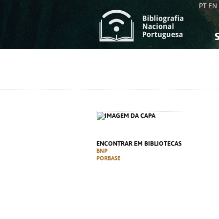
PT
EN
S
S
C
C
C
C
A
A
ENCONTRAR EM BIBLIOTECAS
BNP
PORBASE