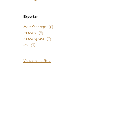
Exportar
MarcXchange
ISO2709
ISO2709(ISIS)
RIS
Ver a minha lista