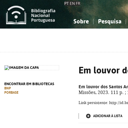
PT
EN
FR
Sobre
Pesquisa
Sobre a Bibliografia Nacional
Simples
Conhecimento, Informação...
Conhecimento, Informação...
Combinada
A
Ciências sociais...
Ciências sociais...
Arte, desporto...
Arte, desporto...
Em louvor d
ENCONTRAR EM BIBLIOTECAS
Em louvor dos Santos A
BNP
Missões, 2023. 111 p. 
PORBASE
Link persistente: http://id
ADICIONAR À LISTA