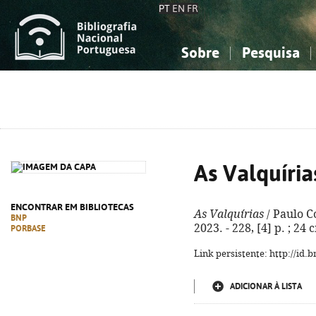
PT
EN
FR
Sobre
Pesquisa
Sobre a Bibliografia Nacional
Simples
Conhecimento, Informação...
Conhecimento, Informação...
Combinada
A
Ciências sociais...
Ciências sociais...
Arte, desporto...
Arte, desporto...
As Valquíria
ENCONTRAR EM BIBLIOTECAS
As Valquírias
/ Paulo Co
BNP
2023. - 228, [4] p. ; 24
PORBASE
Link persistente: http://id
ADICIONAR À LISTA