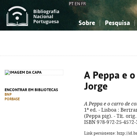
PT
EN
FR
Sobre
Pesquisa
Sobre a Bibliografia Nacional
Simples
Conhecimento, Informação...
Conhecimento, Informação...
Combinada
A
Ciências sociais...
Ciências sociais...
Arte, desporto...
Arte, desporto...
A Peppa e o 
Jorge
ENCONTRAR EM BIBLIOTECAS
BNP
PORBASE
A Peppa e o carro de co
1ª ed. - Lisboa : Bertrand
(Peppa pig). - Tít. orig
ISBN 978-972-25-4572-
Link persistente: http://id