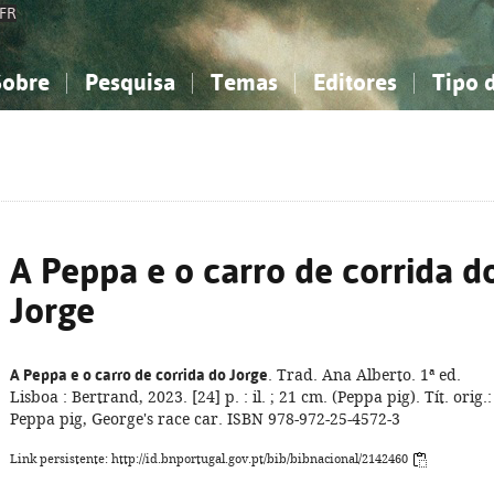
FR
Sobre
Pesquisa
Temas
Editores
Tipo 
obre a Bibliografia Nacional
imples
onhecimento, Informação...
onhecimento, Informação...
Combinada
A minha lista
Como utilizar
Filosofia, psicologia...
Filosofia, psicologia...
Perguntas frequente
iências sociais...
iências sociais...
Ciências exatas e naturais...
Ciências exatas e naturais...
rte, desporto...
rte, desporto...
Literatura, linguística...
Literatura, linguística...
A Peppa e o carro de corrida d
Jorge
A Peppa e o carro de corrida do Jorge
. Trad. Ana Alberto. 1ª ed.
Lisboa : Bertrand, 2023. [24] p. : il. ; 21 cm. (Peppa pig). Tít. orig.:
Peppa pig, George's race car. ISBN 978-972-25-4572-3
Link persistente: http://id.bnportugal.gov.pt/bib/bibnacional/2142460