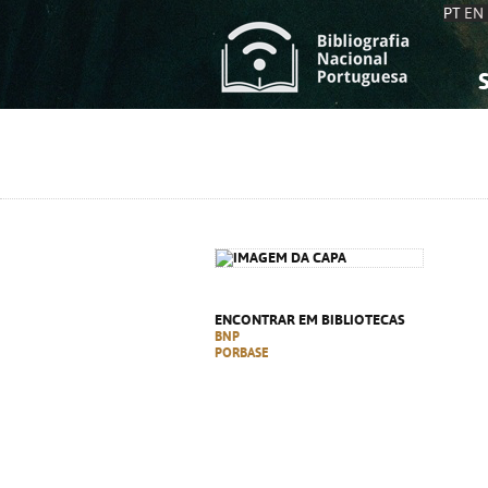
PT
EN
S
S
C
C
C
C
A
A
ENCONTRAR EM BIBLIOTECAS
BNP
PORBASE