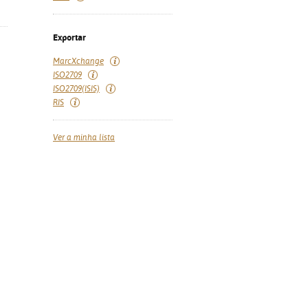
Exportar
MarcXchange
ISO2709
ISO2709(ISIS)
RIS
Ver a minha lista