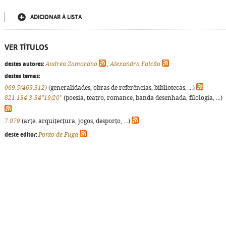
ADICIONAR À LISTA
VER TÍTULOS
destes autores:
Andréa Zamorano
,
Alexandra Falcão
destes temas:
069.5(469.312)
(generalidades, obras de referências, bibliotecas, ...)
821.134.3-34"19/20"
(poesia, teatro, romance, banda desenhada, filologia, ...)
7.079
(arte, arquitectura, jogos, desporto, ...)
deste editor:
Ponto de Fuga