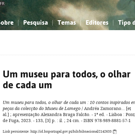
FR
Sobre
Pesquisa
Temas
Editores
Tipo 
obre a Bibliografia Nacional
imples
onhecimento, Informação...
onhecimento, Informação...
Combinada
A minha lista
Como utilizar
Filosofia, psicologia...
Filosofia, psicologia...
Perguntas frequente
iências sociais...
iências sociais...
Ciências exatas e naturais...
Ciências exatas e naturais...
rte, desporto...
rte, desporto...
Literatura, linguística...
Literatura, linguística...
Um museu para todos, o olhar
de cada um
Um museu para todos, o olhar de cada um
: 10 contos inspirados 
peças da colecção do Museu de Lamego
/ Andréa Zamorano... [et
al.] ; apresentação Alexandra Braga Falcão. - 1ª ed. - Lisboa : Pon
de Fuga, 2023. - 133, [3] p. : il. ; 24 cm. - ISBN 978-989-8881-57-1
Link persistente: http://id.bnportugal.gov.pt/bib/bibnacional/2142633