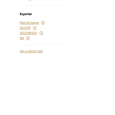
Exportar
MarcXchange
ISO2709
ISO2709(ISIS)
RIS
Ver a minha lista