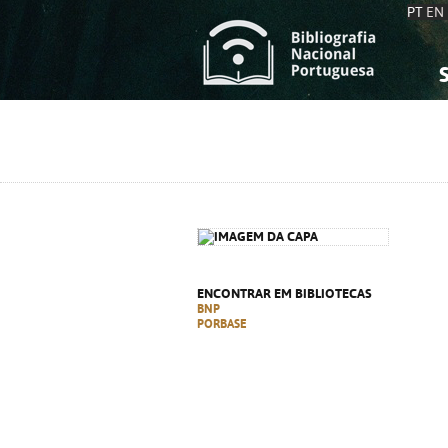
PT
EN
S
S
C
C
C
C
A
A
ENCONTRAR EM BIBLIOTECAS
BNP
PORBASE