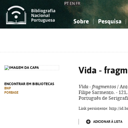
PT
EN
FR
Sobre
Pesquisa
Sobre a Bibliografia Nacional
Simples
Conhecimento, Informação...
Conhecimento, Informação...
Combinada
A
Ciências sociais...
Ciências sociais...
Arte, desporto...
Arte, desporto...
Vida - frag
ENCONTRAR EM BIBLIOTECAS
Vida - fragmentos
/ Ant
BNP
Filipe Sarmento. - 121, [
PORBASE
Português de Serigrafi
Link persistente: http://id
ADICIONAR À LISTA