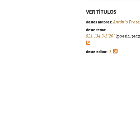
VER TÍTULOS
destes autores:
António Prate
deste tema:
821.134.3-1"20"
(poesia, teat
deste editor:
il.