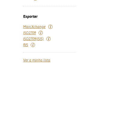
Exportar
MarcXchange
ISO2709
ISO2709(ISIS)
RIS
Ver a minha lista