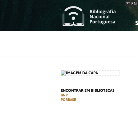
PT
EN
S
S
C
C
C
C
A
A
ENCONTRAR EM BIBLIOTECAS
BNP
PORBASE