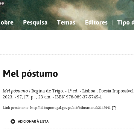
FR
Sobre
Pesquisa
Temas
Editores
Tipo 
obre a Bibliografia Nacional
imples
onhecimento, Informação...
onhecimento, Informação...
Combinada
A minha lista
Como utilizar
Filosofia, psicologia...
Filosofia, psicologia...
Perguntas frequente
iências sociais...
iências sociais...
Ciências exatas e naturais...
Ciências exatas e naturais...
rte, desporto...
rte, desporto...
Literatura, linguística...
Literatura, linguística...
Mel póstumo
Mel póstumo
/ Regina de Trigo. - 1ª ed. - Lisboa : Poesia Impossível
2023. - 97, [7] p. ; 23 cm. - ISBN 978-989-37-5745-1
Link persistente: http://id.bnportugal.gov.pt/bib/bibnacional/2142941
ADICIONAR À LISTA