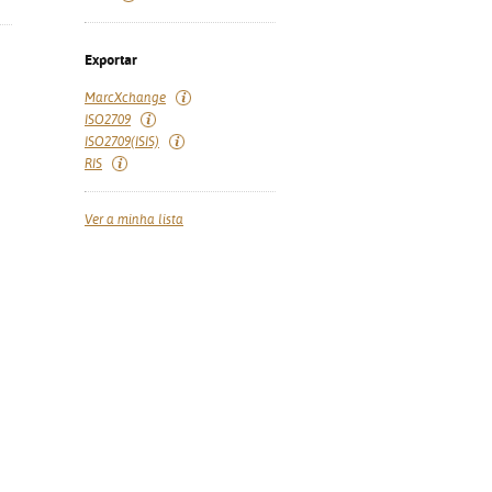
Exportar
MarcXchange
ISO2709
ISO2709(ISIS)
RIS
Ver a minha lista