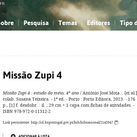
FR
Sobre
Pesquisa
Temas
Editores
Tipo 
obre a Bibliografia Nacional
imples
onhecimento, Informação...
onhecimento, Informação...
Combinada
A minha lista
Como utilizar
Filosofia, psicologia...
Filosofia, psicologia...
Perguntas frequente
iências sociais...
iências sociais...
Ciências exatas e naturais...
Ciências exatas e naturais...
rte, desporto...
rte, desporto...
Literatura, linguística...
Literatura, linguística...
Missão Zupi 4
Missão Zupi 4
: estudo do meio, 4º ano
/ António José Mota... [et al.]
colab. Susana Teixeira. - 1ª ed. - Porto : Porto Editora, 2023. - 176
p., [1] f. desdobr. : il. ; 29 cm + 1 capa com fichas de atividades. -
ISBN 978-972-0-11312-2
Link persistente: http://id.bnportugal.gov.pt/bib/bibnacional/2143347
ADICIONAR À LISTA