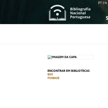
PT
EN
S
S
C
C
C
C
A
A
ENCONTRAR EM BIBLIOTECAS
BNP
PORBASE