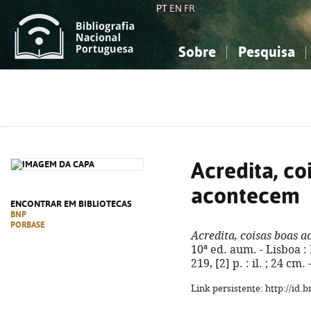
PT
EN
FR
Sobre
Pesquisa
Sobre a Bibliografia Nacional
Simples
Conhecimento, Informação...
Conhecimento, Informação...
Combinada
A
Ciências sociais...
Ciências sociais...
Arte, desporto...
Arte, desporto...
Acredita, co
acontecem
ENCONTRAR EM BIBLIOTECAS
BNP
PORBASE
Acredita, coisas boas 
10ª ed. aum. - Lisboa :
219, [2] p. : il. ; 24 c
Link persistente: http://id