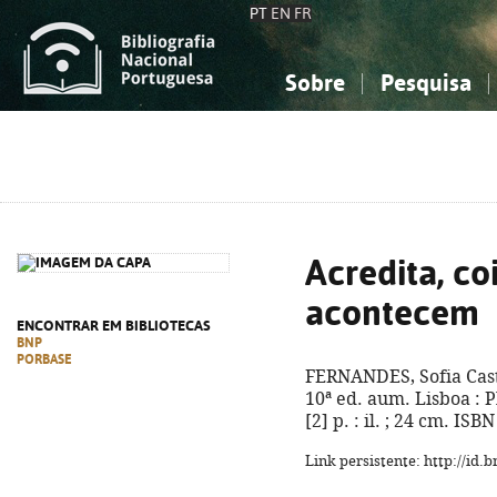
PT
EN
FR
Sobre
Pesquisa
Sobre a Bibliografia Nacional
Simples
Conhecimento, Informação...
Conhecimento, Informação...
Combinada
A
Ciências sociais...
Ciências sociais...
Arte, desporto...
Arte, desporto...
Acredita, co
acontecem
ENCONTRAR EM BIBLIOTECAS
BNP
PORBASE
FERNANDES, Sofia Cas
10ª ed. aum. Lisboa : P
[2] p. : il. ; 24 cm. IS
Link persistente: http://id