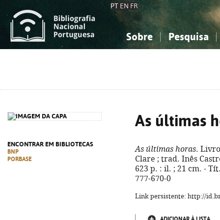
PT
EN
FR
Sobre
Pesquisa
Sobre a Bibliografia Nacional
Simples
Conhecimento, Informação...
Conhecimento, Informação...
Combinada
A
Ciências sociais...
Ciências sociais...
Arte, desporto...
Arte, desporto...
As últimas 
ENCONTRAR EM BIBLIOTECAS
As últimas horas
. Livr
BNP
Clare ; trad. Inês Castro
PORBASE
623 p. : il. ; 21 cm. - T
777-670-0
Link persistente: http://id
ADICIONAR À LISTA