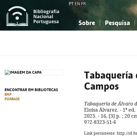
PT
EN
FR
Sobre
Pesquisa
Sobre a Bibliografia Nacional
Simples
Conhecimento, Informação...
Conhecimento, Informação...
Combinada
A
Ciências sociais...
Ciências sociais...
Arte, desporto...
Arte, desporto...
Tabaquería 
Campos
ENCONTRAR EM BIBLIOTECAS
BNP
PORBASE
Tabaquería de Álvaro 
Eloísa Álvarez. - 1ª ed
2023. - 16, [3] p. ; 20 c
972-8323-51-6
Link persistente: http://id