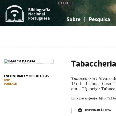
PT
EN
FR
Sobre
Pesquisa
Sobre a Bibliografia Nacional
Simples
Conhecimento, Informação...
Conhecimento, Informação...
Combinada
A
Ciências sociais...
Ciências sociais...
Arte, desporto...
Arte, desporto...
Tabaccheri
ENCONTRAR EM BIBLIOTECAS
Tabaccheria
/ Álvaro d
BNP
1ª ed. - Lisboa : Casa F
PORBASE
cm. - Tít. orig.: Tabac
Link persistente: http://id
ADICIONAR À LISTA