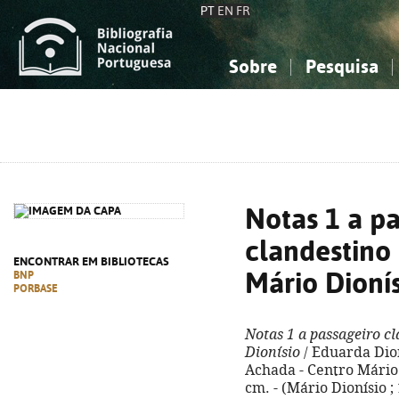
PT
EN
FR
Sobre
Pesquisa
Sobre a Bibliografia Nacional
Simples
Conhecimento, Informação...
Conhecimento, Informação...
Combinada
A
Ciências sociais...
Ciências sociais...
Arte, desporto...
Arte, desporto...
Notas 1 a p
clandestino
ENCONTRAR EM BIBLIOTECAS
Mário Dioní
BNP
PORBASE
Notas 1 a passageiro c
Dionísio
/ Eduarda Dioní
Achada - Centro Mário Di
cm. - (Mário Dionísio ;