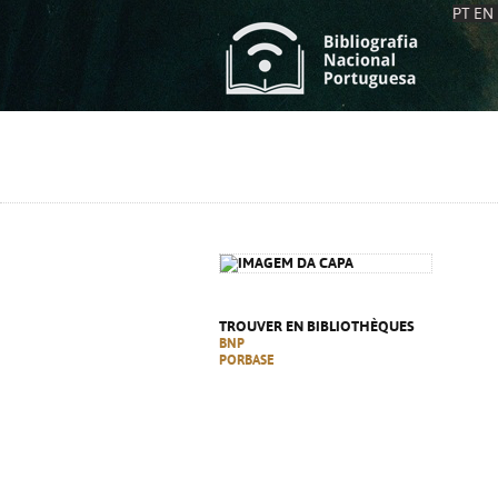
PT
EN
L
S
C
C
S
S
A
A
TROUVER EN BIBLIOTHÈQUES
BNP
PORBASE