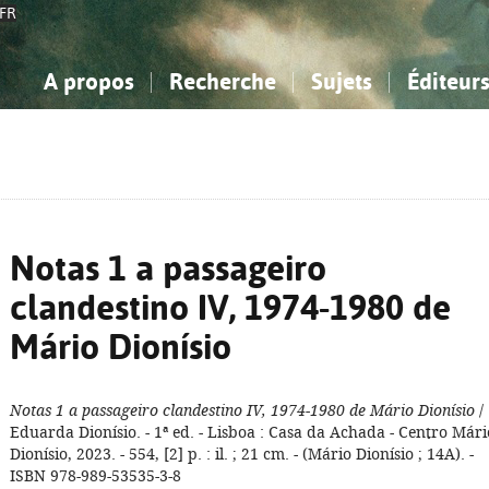
FR
A propos
Recherche
Sujets
Éditeur
a Bibliographie Nationale
imple
onnaissance, Information...
onnaissance, Information...
Avancée
Mes notices
Comment utiliser
Philosophie, psychologie...
Philosophie, psychologie...
Aide - FAQ
ciences sociales...
ciences sociales...
Mathématiques, sciences
Mathématiques, sciences
rts, sport...
rts, sport...
naturelles...
Littérature, linguistique...
naturelles...
Littérature, linguistique...
Notas 1 a passageiro
clandestino IV, 1974-1980 de
Mário Dionísio
Notas 1 a passageiro clandestino IV, 1974-1980 de Mário Dionísio
/
Eduarda Dionísio. - 1ª ed. - Lisboa : Casa da Achada - Centro Mári
Dionísio, 2023. - 554, [2] p. : il. ; 21 cm. - (Mário Dionísio ; 14A). -
ISBN 978-989-53535-3-8