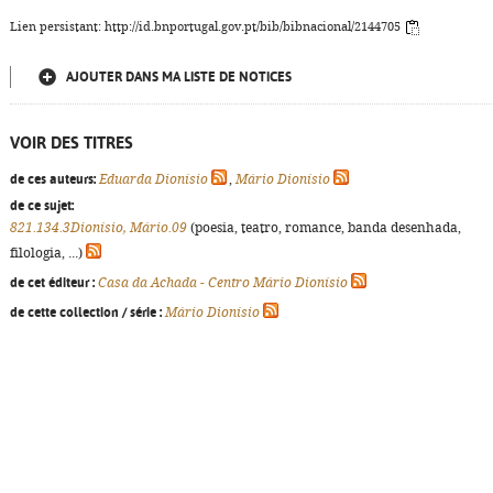
Lien persistant: http://id.bnportugal.gov.pt/bib/bibnacional/2144705
AJOUTER DANS MA LISTE DE NOTICES
VOIR DES TITRES
de ces auteurs:
Eduarda Dionísio
,
Mário Dionísio
de ce sujet:
821.134.3Dionísio, Mário.09
(poesia, teatro, romance, banda desenhada,
filologia, ...)
de cet éditeur :
Casa da Achada - Centro Mário Dionísio
de cette collection / série :
Mário Dionísio