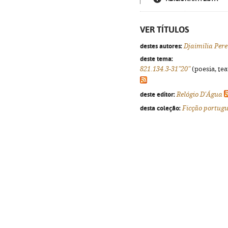
VER TÍTULOS
destes autores:
Djaimilia Per
deste tema:
821.134.3-31"20"
(poesia, tea
deste editor:
Relógio D'Água
desta coleção:
Ficção portug