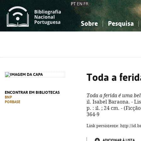
PT
EN
FR
Sobre
Pesquisa
Sobre a Bibliografia Nacional
Simples
Conhecimento, Informação...
Conhecimento, Informação...
Combinada
A
Ciências sociais...
Ciências sociais...
Arte, desporto...
Arte, desporto...
Toda a feri
ENCONTRAR EM BIBLIOTECAS
Toda a ferida é uma be
BNP
il. Isabel Baraona. - Li
PORBASE
p. : il. ; 24 cm. - (Fic
364-9
Link persistente: http://id
ADICIONAR À LISTA