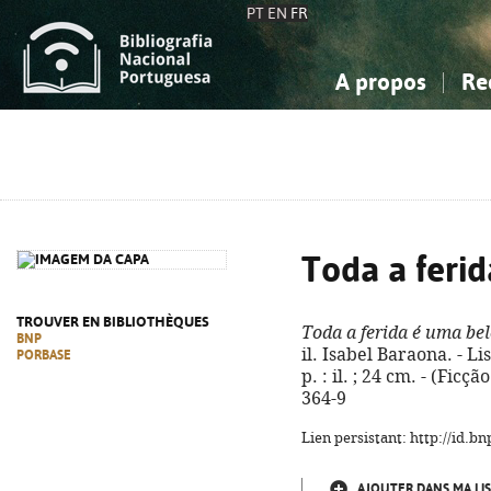
PT
EN
FR
A propos
Re
La Bibliographie Nationale
Simple
Connaissance, Information...
Connaissance, Information...
Avancée
Mes 
Sciences sociales...
Sciences sociales...
Arts, sport...
Arts, sport...
Toda a feri
TROUVER EN BIBLIOTHÈQUES
Toda a ferida é uma be
BNP
il. Isabel Baraona. - Li
PORBASE
p. : il. ; 24 cm. - (Fic
364-9
Lien persistant: http://id.
AJOUTER DANS MA LIS