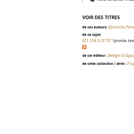
VOIR DES TITRES
de ces auteurs:
Djaimilia Per
de ce sujet:
821.134.3-31"20"
(poesia, tea
de cet éditeur :
Relógio D'Águ
de cette collection / série :
Fic