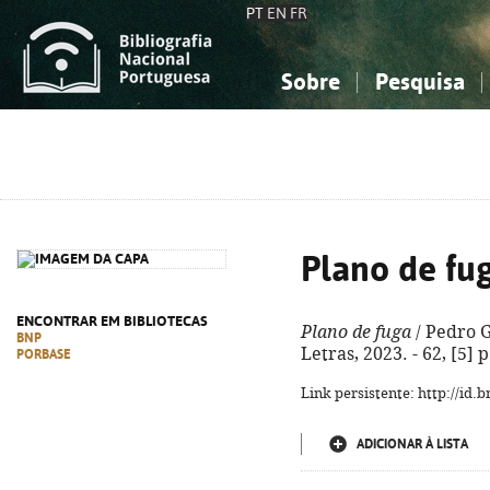
PT
EN
FR
Sobre
Pesquisa
Sobre a Bibliografia Nacional
Simples
Conhecimento, Informação...
Conhecimento, Informação...
Combinada
A
Ciências sociais...
Ciências sociais...
Arte, desporto...
Arte, desporto...
Plano de fu
ENCONTRAR EM BIBLIOTECAS
Plano de fuga
/ Pedro G
BNP
Letras, 2023. - 62, [5] 
PORBASE
Link persistente: http://id
ADICIONAR À LISTA