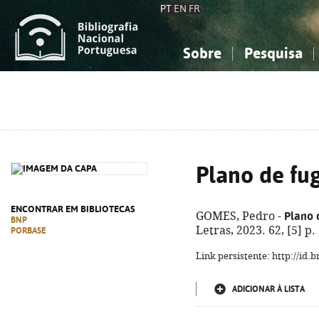
PT
EN
FR
Sobre
Pesquisa
Sobre a Bibliografia Nacional
Simples
Conhecimento, Informação...
Conhecimento, Informação...
Combinada
A
Ciências sociais...
Ciências sociais...
Arte, desporto...
Arte, desporto...
Plano de fu
ENCONTRAR EM BIBLIOTECAS
Plano 
GOMES, Pedro -
BNP
Letras, 2023. 62, [5] p
PORBASE
Link persistente: http://id
ADICIONAR À LISTA