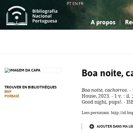
PT
EN
FR
A propos
Re
La Bibliographie Nationale
Simple
Connaissance, Information...
Connaissance, Information...
Avancée
Mes 
Sciences sociales...
Sciences sociales...
Arts, sport...
Arts, sport...
Boa noite, c
TROUVER EN BIBLIOTHÈQUES
Boa noite, cachorros
. 
BNP
House, 2023. - 1 v. : il. 
PORBASE
Good night, pups!. - I
Lien persistant: http://id.
AJOUTER DANS MA LIS