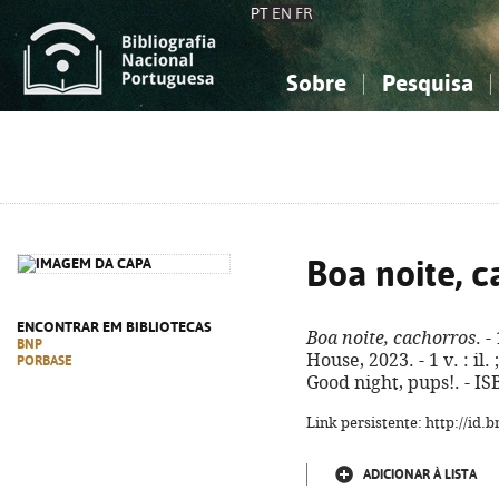
PT
EN
FR
Sobre
Pesquisa
Sobre a Bibliografia Nacional
Simples
Conhecimento, Informação...
Conhecimento, Informação...
Combinada
A
Ciências sociais...
Ciências sociais...
Arte, desporto...
Arte, desporto...
Boa noite, c
ENCONTRAR EM BIBLIOTECAS
Boa noite, cachorros
. 
BNP
House, 2023. - 1 v. : il. 
PORBASE
Good night, pups!. - I
Link persistente: http://id
ADICIONAR À LISTA