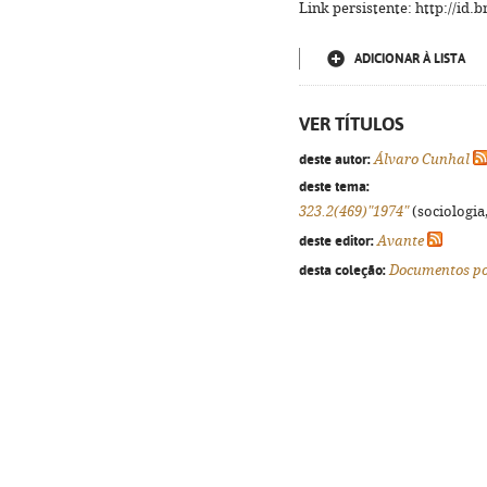
Link persistente: http://id
ADICIONAR À LISTA
VER TÍTULOS
deste autor:
Álvaro Cunhal
deste tema:
323.2(469)"1974"
(sociologia,
deste editor:
Avante
desta coleção:
Documentos po