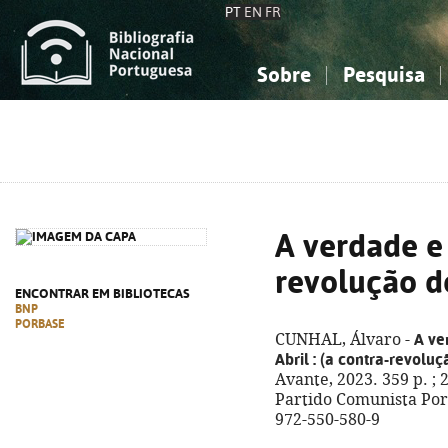
PT
EN
FR
Sobre
Pesquisa
Sobre a Bibliografia Nacional
Simples
Conhecimento, Informação...
Conhecimento, Informação...
Combinada
A
Ciências sociais...
Ciências sociais...
Arte, desporto...
Arte, desporto...
A verdade e
revolução d
ENCONTRAR EM BIBLIOTECAS
BNP
PORBASE
A ve
CUNHAL, Álvaro -
Abril
: (a contra-revoluç
Avante, 2023. 359 p. ;
Partido Comunista Port
972-550-580-9