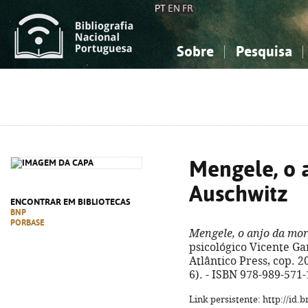
PT
EN
FR
Sobre
Pesquisa
Sobre a Bibliografia Nacional
Simples
Conhecimento, Informação...
Conhecimento, Informação...
Combinada
A
Ciências sociais...
Ciências sociais...
Arte, desporto...
Arte, desporto...
Mengele, o 
Auschwitz
ENCONTRAR EM BIBLIOTECAS
BNP
PORBASE
Mengele, o anjo da mo
psicológico Vicente Garr
Atlântico Press, cop. 20
6). - ISBN 978-989-571
Link persistente: http://id