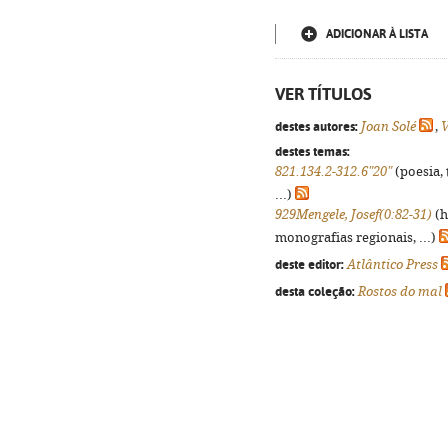
ADICIONAR À LISTA
VER TÍTULOS
destes autores:
Joan Solé
,
V
destes temas:
821.134.2-312.6"20"
(poesia, 
...)
929Mengele, Josef(0:82-31)
(h
monografias regionais, ...)
deste editor:
Atlântico Press
desta coleção:
Rostos do mal