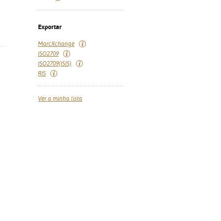
Exportar
MarcXchange
ISO2709
ISO2709(ISIS)
RIS
Ver a minha lista