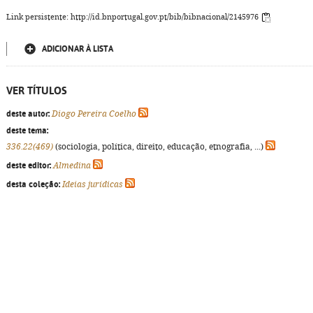
Link persistente: http://id.bnportugal.gov.pt/bib/bibnacional/2145976
ADICIONAR À LISTA
VER TÍTULOS
deste autor:
Diogo Pereira Coelho
deste tema:
336.22(469)
(sociologia, política, direito, educação, etnografia, ...)
deste editor:
Almedina
desta coleção:
Ideias jurídicas