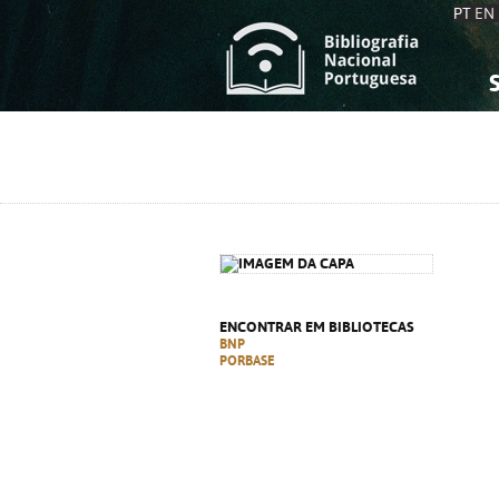
PT
EN
S
S
C
C
C
C
A
A
ENCONTRAR EM BIBLIOTECAS
BNP
PORBASE