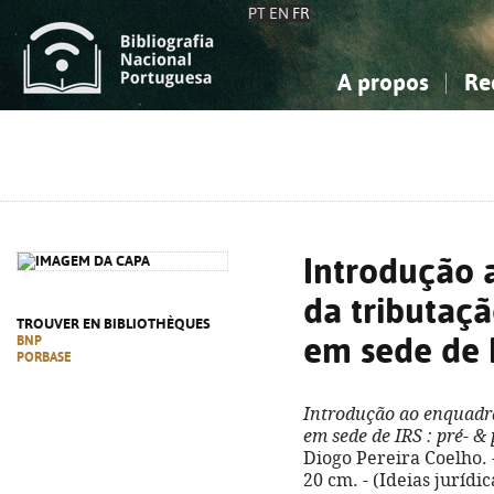
PT
EN
FR
A propos
Re
La Bibliographie Nationale
Simple
Connaissance, Information...
Connaissance, Information...
Avancée
Mes 
Sciences sociales...
Sciences sociales...
Arts, sport...
Arts, sport...
Introdução
da tributaçã
TROUVER EN BIBLIOTHÈQUES
em sede de 
BNP
PORBASE
Introdução ao enquadra
em sede de IRS
: pré- &
Diogo Pereira Coelho. -
20 cm. - (Ideias jurídi