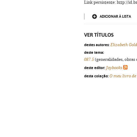
Link persistente: http://id
ADICIONAR À LISTA
VER TÍTULOS
destes autores:
Elizabeth Gol
deste tema:
087.5
(generalidades, obras d
deste editor:
Joybooks
desta coleção:
O meu livro de