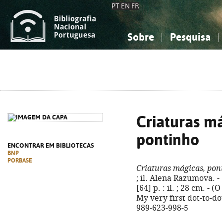
PT
EN
FR
Sobre
Pesquisa
Sobre a Bibliografia Nacional
Simples
Conhecimento, Informação...
Conhecimento, Informação...
Combinada
A
Ciências sociais...
Ciências sociais...
Arte, desporto...
Arte, desporto...
Criaturas má
pontinho
ENCONTRAR EM BIBLIOTECAS
BNP
PORBASE
Criaturas mágicas, pon
; il. Alena Razumova. - 
[64] p. : il. ; 28 cm. - (
My very first dot-to-do
989-623-998-5