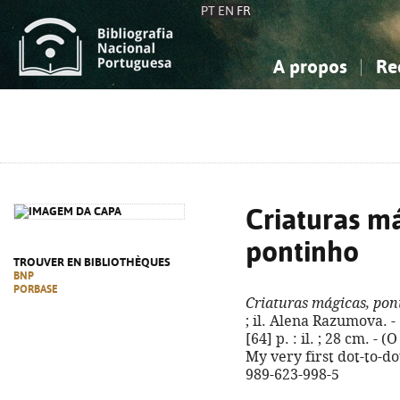
PT
EN
FR
A propos
Re
La Bibliographie Nationale
Simple
Connaissance, Information...
Connaissance, Information...
Avancée
Mes 
Sciences sociales...
Sciences sociales...
Arts, sport...
Arts, sport...
Criaturas má
pontinho
TROUVER EN BIBLIOTHÈQUES
BNP
PORBASE
Criaturas mágicas, pon
; il. Alena Razumova. - 
[64] p. : il. ; 28 cm. - (
My very first dot-to-do
989-623-998-5