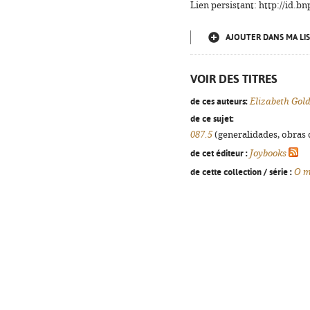
Lien persistant: http://id.
AJOUTER DANS MA LIS
VOIR DES TITRES
de ces auteurs:
Elizabeth Gol
de ce sujet:
087.5
(generalidades, obras d
de cet éditeur :
Joybooks
de cette collection / série :
O m